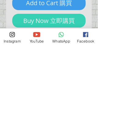
Add to Cart 購買
Buy Now 立即購買
Instagram
YouTube
WhatsApp
Facebook
門巿自取點 Our Shop：
地址 Address
九龍深水埗青山道 64 號 名人商業中心 903室
Room 903, Celebrity Commercial Centre, 64 Castle
Peak Road, Sham Shui Po, Kowloon.
營業時間 Opening Hour
星期一至星期五 (Mon - Fri） : 2:00 pm - 6:00 pm
星期六 / 日 / 公眾假期 (Sat, Sun, PH）: 休息 Closed
如有特別安排, 將於Facebook 公佈 (For Special
Arrangement , it will be
announced on Facebook)
查詢 及 購物 (For Enquiry & Order) ：
歡迎 WHATSAPP
5498 5966
與我們聯絡。
關於 PMSTORE
About Us 公司簡介
FAQs 常見問題