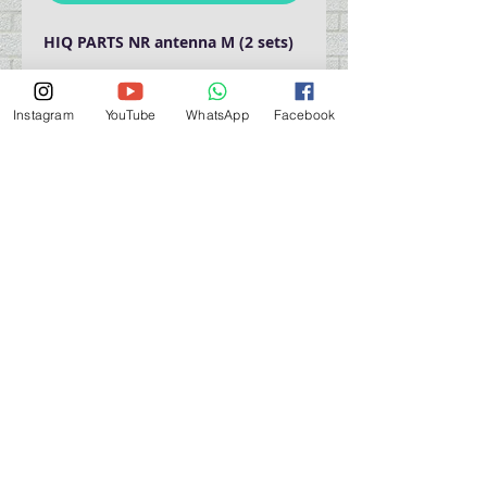
HIQ PARTS NR antenna M (2 sets)
Instagram
YouTube
WhatsApp
Facebook
門巿自取點 Our Shop：
地址 Address
九龍深水埗青山道 64 號 名人商業中心 903室
Room 903, Celebrity Commercial Centre, 64 Castle
Peak Road, Sham Shui Po, Kowloon.
營業時間 Opening Hour
星期一至星期五 (Mon - Fri） : 2:00 pm - 6:00 pm
星期六 / 日 / 公眾假期 (Sat, Sun, PH）: 休息 Closed
如有特別安排, 將於Facebook 公佈 (For Special
Arrangement , it will be
announced on Facebook)
查詢 及 購物 (For Enquiry & Order) ：
歡迎 WHATSAPP
5498 5966
與我們聯絡。
關於 PMSTORE
About Us 公司簡介
FAQs 常見問題
Contact Us 聯絡我們
​Terms of Services 服務細則