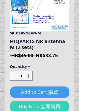
SKU: HP-NRAN-M
HIQPARTS NR antenna
M (2 sets)
Regular
Sale
 HK$45.00 
HK$33.75
Price
Price
Quantity
*
Add to Cart 購買
Buy Now 立即購買