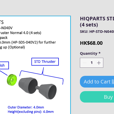
HIQPARTS STD
(4 sets)
SKU: HP-STD-N04
Pric
HK$68.00
Quantity
*
Add to Cart
Bu