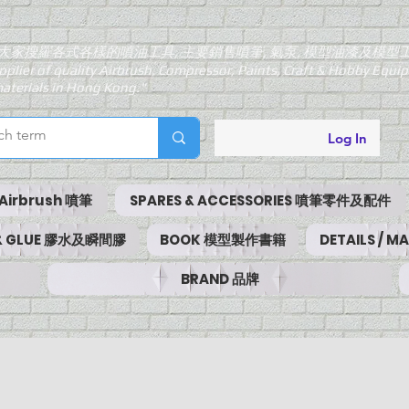
大家搜羅各式各樣的噴油工具, 主要銷售噴筆, 氣泵, 模型油漆及模型
pplier of quality Airbrush, Compressor, Paints, Craft & Hobby Equ
aterials in Hong Kong."
Log In
Airbrush 噴筆
SPARES & ACCESSORIES 噴筆零件及配件
 & GLUE 膠水及瞬間膠
BOOK 模型製作書籍
DETAILS / 
BRAND 品牌