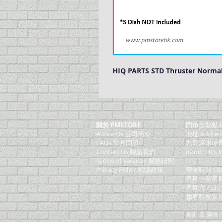
HIQ PARTS STD Thruster Normal 
關於 PMSTORE
門巿自取點 O
About Us 公司簡介
地址 Addres
FAQs 常見問題
九龍深水埗青山
Contact Us 聯絡我們
Room 903, C
​Terms of Services 服務細則
Privacy Policy 私隱政策
營業時間 Ope
星期一至星期五 (M
星期六 / 日 /
如有特別安排, 將於
查詢 及 購物 (F