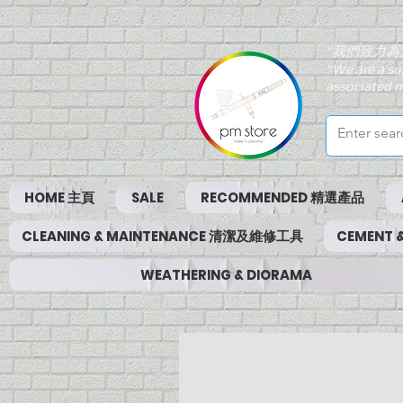
"我們致力為
"We are a su
associated m
HOME 主頁
SALE
RECOMMENDED 精選產品
CLEANING & MAINTENANCE 清潔及維修工具
CEMENT
WEATHERING & DIORAMA