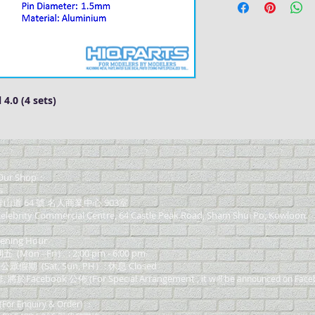
4.0 (4 sets)
ur Shop：
s
道 64 號 名人商業中心 903室
elebrity Commercial Centre, 64 Castle Peak Road, Sham Shui Po, Kowloon.
ning Hour
on - Fri） : 2:00 pm - 6:00 pm
 公眾假期 (Sat, Sun, PH）: 休息 Closed
Facebook 公佈 (For Special Arrangement , it will be
announced on Face
or Enquiry & Order) ：