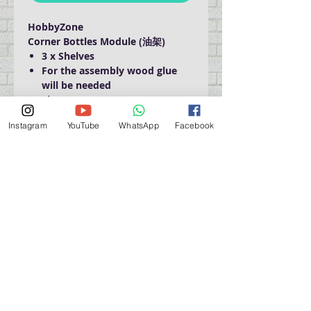
HobbyZone
Corner Bottles Module (油架)
3 x Shelves
For the assembly wood glue
will be needed
Size: 30cm x 30cm x 15cm
Instagram
YouTube
WhatsApp
Facebook
門巿自取點 Our Shop：
地址 Address
九龍深水埗青山道 64 號 名人商業中心 903室
Room 903, Celebrity Commercial Centre, 64 Castle
Peak Road, Sham Shui Po, Kowloon.
營業時間 Opening Hour
星期一至星期五 (Mon - Fri） : 2:00 pm - 6:00 pm
星期六 / 日 / 公眾假期 (Sat, Sun, PH）: 休息 Closed
如有特別安排, 將於Facebook 公佈 (For Special
Arrangement , it will be
announced on Facebook)
查詢 及 購物 (For Enquiry & Order) ：
歡迎 WHATSAPP
5498 5966
與我們聯絡。