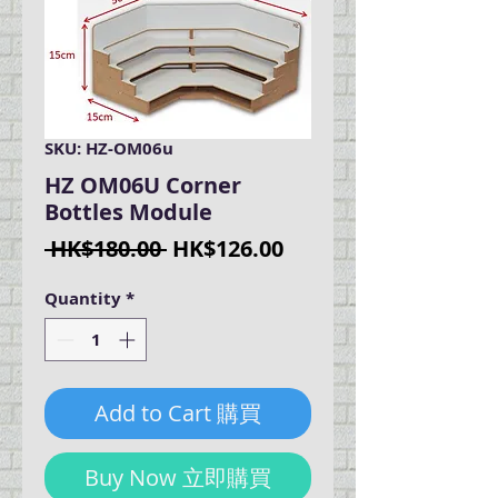
SKU: HZ-OM06u
HZ OM06U Corner
Bottles Module
Regular
Sale
 HK$180.00 
HK$126.00
Price
Price
Quantity
*
Add to Cart 購買
Buy Now 立即購買