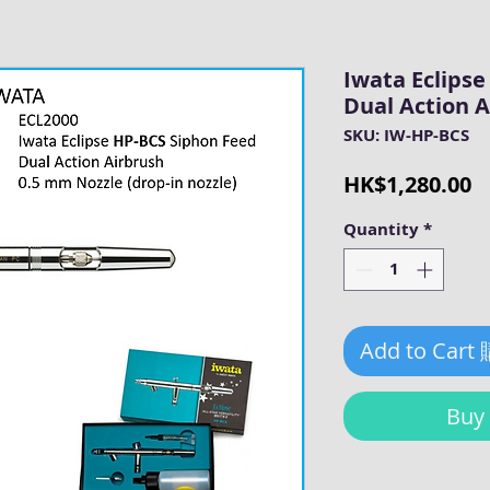
Iwata Eclips
Dual Action A
SKU: IW-HP-BCS
P
HK$1,280.00
Quantity
*
Add to Cart
Bu