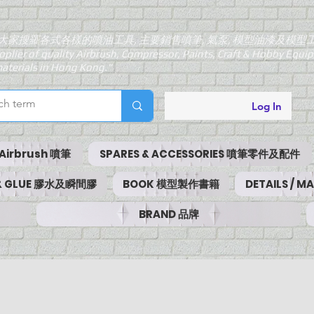
大家搜羅各式各樣的噴油工具, 主要銷售噴筆, 氣泵, 模型油漆及模型
pplier of quality Airbrush, Compressor, Paints, Craft & Hobby Equ
aterials in Hong Kong."
Log In
Airbrush 噴筆
SPARES & ACCESSORIES 噴筆零件及配件
 & GLUE 膠水及瞬間膠
BOOK 模型製作書籍
DETAILS / 
BRAND 品牌