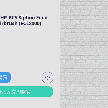
e HP-BCS Siphon Feed
irbrush (ECL2000)
rice
 購買
y Now 立即購買