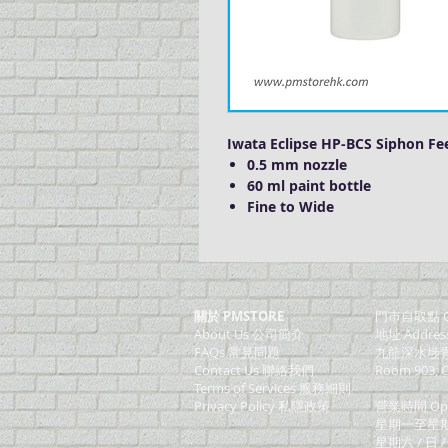
Iwata Eclipse HP-BCS Siphon Fe
0.5 mm nozzle
60 ml paint bottle
Fine to Wide
關於 PMSTORE
門巿自取點 O
About Us 公司簡介
地址 Addres
FAQs 常見問題
九龍深水埗青山
Contact Us 聯絡我們
Room 903, C
​Terms of Services 服務細則
Privacy Policy 私隱政策
營業時間 Ope
星期一至星期五 (M
星期六 / 日 /