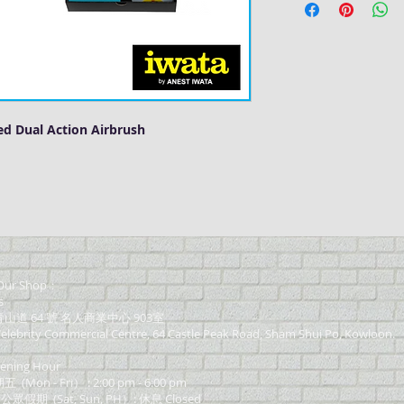
ed Dual Action Airbrush
ur Shop：
s
道 64 號 名人商業中心 903室
elebrity Commercial Centre, 64 Castle Peak Road, Sham Shui Po, Kowloon.
ning Hour
on - Fri） : 2:00 pm - 6:00 pm
 公眾假期 (Sat, Sun, PH）: 休息 Closed