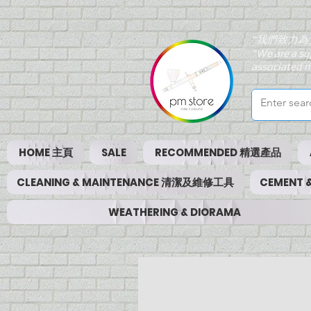
"我們致力為
"We are a su
associated m
HOME 主頁
SALE
RECOMMENDED 精選產品
CLEANING & MAINTENANCE 清潔及維修工具
CEMENT
WEATHERING & DIORAMA