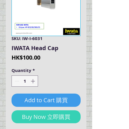
SKU: IW-I-6031
IWATA Head Cap
Price
HK$100.00
Quantity
*
Add to Cart 購買
Buy Now 立即購買