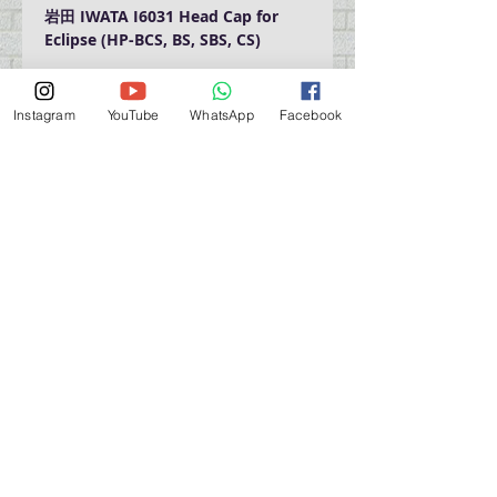
岩田 IWATA I6031 Head Cap for
Eclipse (HP-BCS, BS, SBS, CS)
Instagram
YouTube
WhatsApp
Facebook
門巿自取點 Our Shop：
地址 Address
九龍深水埗青山道 64 號 名人商業中心 903室
Room 903, Celebrity Commercial Centre, 64 Castle
Peak Road, Sham Shui Po, Kowloon.
營業時間 Opening Hour
星期一至星期五 (Mon - Fri） : 2:00 pm - 6:00 pm
星期六 / 日 / 公眾假期 (Sat, Sun, PH）: 休息 Closed
如有特別安排, 將於Facebook 公佈 (For Special
Arrangement , it will be
announced on Facebook)
查詢 及 購物 (For Enquiry & Order) ：
歡迎 WHATSAPP
5498 5966
與我們聯絡。
關於 PMSTORE
About Us 公司簡介
FAQs 常見問題
Contact Us 聯絡我們
​Terms of Services 服務細則
Privacy Policy 私隱政策