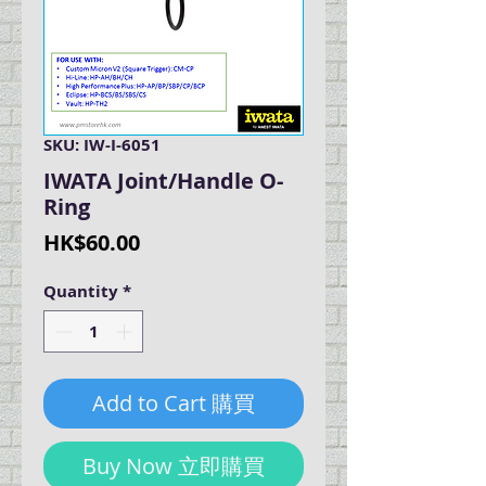
SKU: IW-I-6051
IWATA Joint/Handle O-
Ring
Price
HK$60.00
Quantity
*
Add to Cart 購買
Buy Now 立即購買