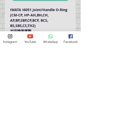
IWATA I6051 Joint/Handle O-Ring
(CM-CP, HP-AH,BH,CH,
AP,BP,SBP,CP,BCP, BCS,
BS,SBS,CS,TH2)
岩田噴筆膠圈
Instagram
YouTube
WhatsApp
Facebook
門巿自取點 Our Shop：
地址 Address
九龍深水埗青山道 64 號 名人商業中心 903室
Room 903, Celebrity Commercial Centre, 64 Castle
Peak Road, Sham Shui Po, Kowloon.
營業時間 Opening Hour
星期一至星期五 (Mon - Fri） : 2:00 pm - 6:00 pm
星期六 / 日 / 公眾假期 (Sat, Sun, PH）: 休息 Closed
如有特別安排, 將於Facebook 公佈 (For Special
Arrangement , it will be
announced on Facebook)
查詢 及 購物 (For Enquiry & Order) ：
歡迎 WHATSAPP
5498 5966
與我們聯絡。