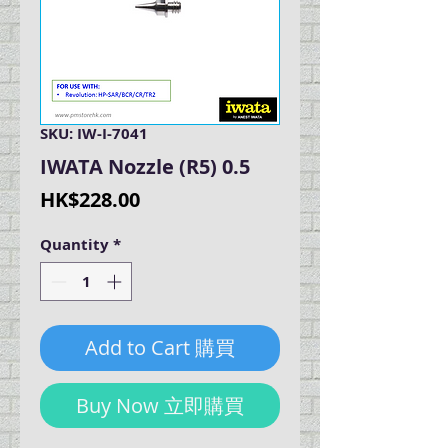
SKU: IW-I-7041
IWATA Nozzle (R5) 0.5
Price
HK$228.00
Quantity
*
Add to Cart 購買
Buy Now 立即購買