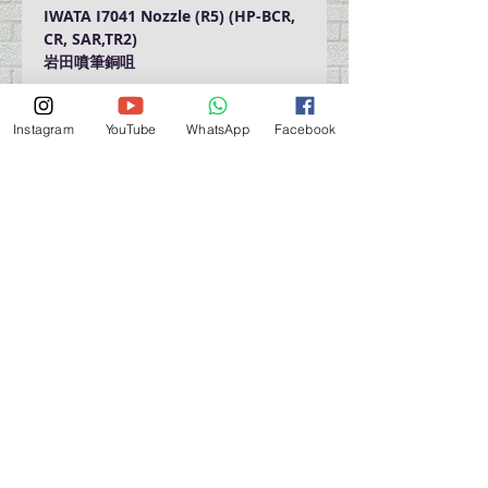
IWATA I7041 Nozzle (R5) (HP-BCR,
CR, SAR,TR2)
岩田噴筆銅咀
Instagram
YouTube
WhatsApp
Facebook
門巿自取點 Our Shop：
地址 Address
九龍深水埗青山道 64 號 名人商業中心 903室
Room 903, Celebrity Commercial Centre, 64 Castle
Peak Road, Sham Shui Po, Kowloon.
營業時間 Opening Hour
星期一至星期五 (Mon - Fri） : 2:00 pm - 6:00 pm
星期六 / 日 / 公眾假期 (Sat, Sun, PH）: 休息 Closed
如有特別安排, 將於Facebook 公佈 (For Special
Arrangement , it will be
announced on Facebook)
查詢 及 購物 (For Enquiry & Order) ：
歡迎 WHATSAPP
5498 5966
與我們聯絡。
關於 PMSTORE
About Us 公司簡介
FAQs 常見問題
Contact Us 聯絡我們