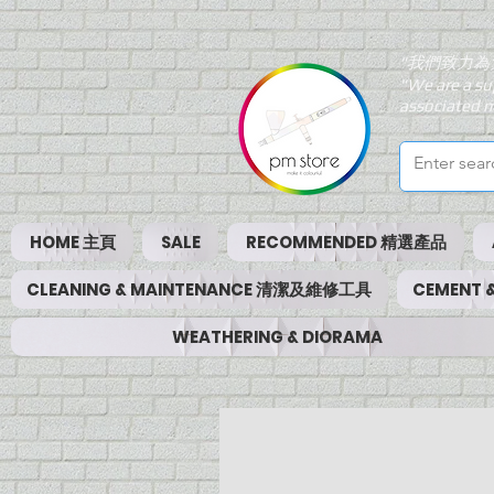
"我們致力為
"We are a su
associated m
HOME 主頁
SALE
RECOMMENDED 精選產品
CLEANING & MAINTENANCE 清潔及維修工具
CEMENT
WEATHERING & DIORAMA