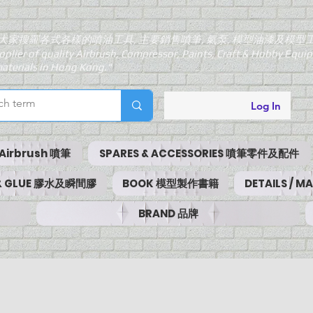
大家搜羅各式各樣的噴油工具, 主要銷售噴筆, 氣泵, 模型油漆及模型
pplier of quality Airbrush, Compressor, Paints, Craft & Hobby Equ
aterials in Hong Kong."
Log In
Airbrush 噴筆
SPARES & ACCESSORIES 噴筆零件及配件
 & GLUE 膠水及瞬間膠
BOOK 模型製作書籍
DETAILS / 
BRAND 品牌