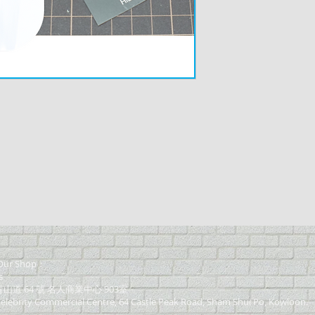
ur Shop：
s
道 64 號 名人商業中心 903室
elebrity Commercial Centre, 64 Castle Peak Road, Sham Shui Po, Kowloon.