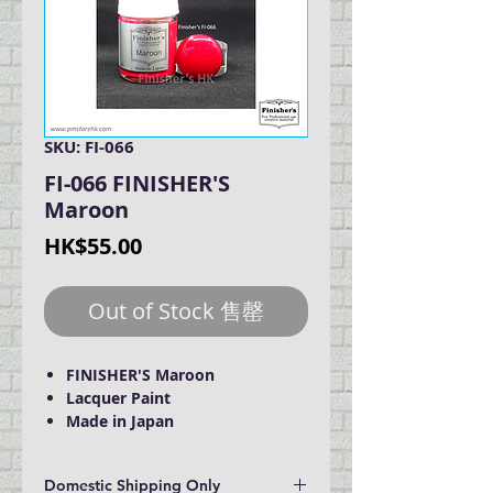
SKU: FI-066
FI-066 FINISHER'S
Maroon
Price
HK$55.00
Out of Stock 售罄
FINISHER'S Maroon
Lacquer Paint
Made in Japan
Domestic Shipping Only