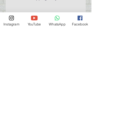
Instagram
YouTube
WhatsApp
Facebook
門巿自取點 Our Shop：
地址 Address
九龍深水埗青山道 64 號 名人商業中心 903室
Room 903, Celebrity Commercial Centre, 64 Castle
Peak Road, Sham Shui Po, Kowloon.
營業時間 Opening Hour
星期一至星期五 (Mon - Fri） : 2:00 pm - 6:00 pm
星期六 / 日 / 公眾假期 (Sat, Sun, PH）: 休息 Closed
如有特別安排, 將於Facebook 公佈 (For Special
Arrangement , it will be
announced on Facebook)
查詢 及 購物 (For Enquiry & Order) ：
歡迎 WHATSAPP
5498 5966
與我們聯絡。
關於 PMSTORE
About Us 公司簡介
FAQs 常見問題
Contact Us 聯絡我們
​Terms of Services 服務細則
Privacy Policy 私隱政策