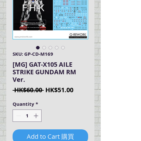
SKU: GP-CD-M169
[MG] GAT-X105 AILE
STRIKE GUNDAM RM
Ver.
Regular
Sale
 HK$60.00 
HK$51.00
Price
Price
Quantity
*
Add to Cart 購買