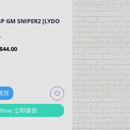
SP GM SNIPER2 [LYDO
L
ular
Sale
$44.00
ce
Price
 購買
y Now 立即購買