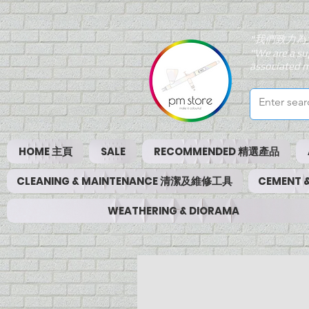
"我們致力為
"We are a su
associated m
HOME 主頁
SALE
RECOMMENDED 精選產品
CLEANING & MAINTENANCE 清潔及維修工具
CEMENT
WEATHERING & DIORAMA