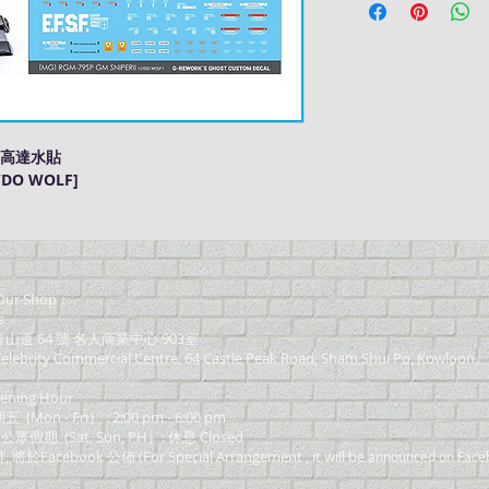
M 高達水貼
YDO WOLF]
ur Shop：
s
道 64 號 名人商業中心 903室
elebrity Commercial Centre, 64 Castle Peak Road, Sham Shui Po, Kowloon.
ning Hour
on - Fri） : 2:00 pm - 6:00 pm
 公眾假期 (Sat, Sun, PH）: 休息 Closed
Facebook 公佈 (For Special Arrangement , it will be
announced on Face