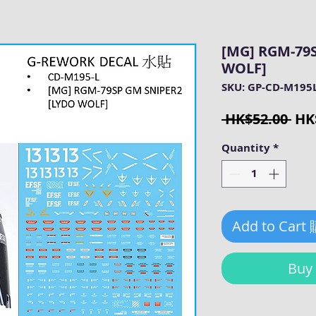
[MG] RGM-79
WOLF]
SKU: GP-CD-M195
Reg
 HK$52.00 
HK
Pri
Quantity
*
Add to Cart
Bu