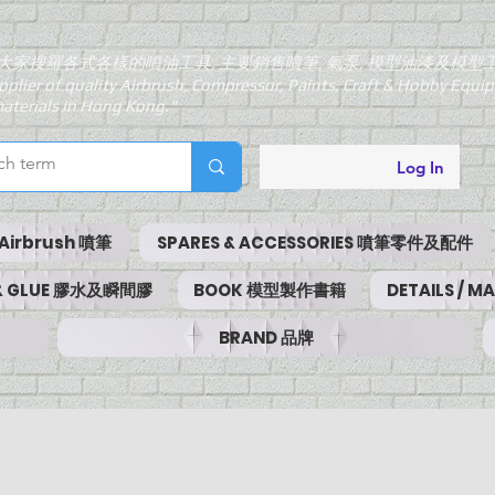
大家搜羅各式各樣的噴油工具, 主要銷售噴筆, 氣泵, 模型油漆及模型
pplier of quality Airbrush, Compressor, Paints, Craft & Hobby Equ
aterials in Hong Kong."
Log In
Airbrush 噴筆
SPARES & ACCESSORIES 噴筆零件及配件
 & GLUE 膠水及瞬間膠
BOOK 模型製作書籍
DETAILS / 
BRAND 品牌