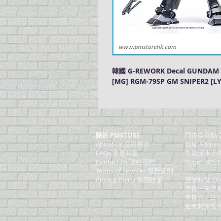
韓國 G-REWORK Decal GUNDA
[MG] RGM-79SP GM SNIPER2 [L
關於 PMSTORE
門巿自取點 O
About Us 公司簡介
地址 Addres
FAQs 常見問題
九龍深水埗青山
Contact Us 聯絡我們
Room 903, C
​Terms of Services 服務細則
Privacy Policy 私隱政策
營業時間 Ope
星期一至星期五 (M
星期六 / 日 /
如有特別安排, 將於