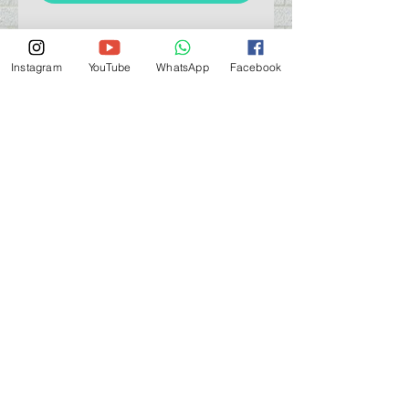
Instagram
YouTube
WhatsApp
Facebook
門巿自取點 Our Shop：
地址 Address
九龍深水埗青山道 64 號 名人商業中心 903室
Room 903, Celebrity Commercial Centre, 64 Castle
Peak Road, Sham Shui Po, Kowloon.
營業時間 Opening Hour
星期一至星期五 (Mon - Fri） : 2:00 pm - 6:00 pm
星期六 / 日 / 公眾假期 (Sat, Sun, PH）: 休息 Closed
如有特別安排, 將於Facebook 公佈 (For Special
Arrangement , it will be
announced on Facebook)
查詢 及 購物 (For Enquiry & Order) ：
歡迎 WHATSAPP
5498 5966
與我們聯絡。
關於 PMSTORE
About Us 公司簡介
FAQs 常見問題
Contact Us 聯絡我們
​Terms of Services 服務細則
Privacy Policy 私隱政策