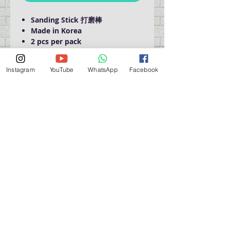
Sanding Stick 打磨棒
Made in Korea
2 pcs per pack
Instagram
YouTube
WhatsApp
Facebook
門巿自取點 Our Shop：
地址 Address
九龍深水埗青山道 64 號 名人商業中心 903室
Room 903, Celebrity Commercial Centre, 64 Castle
Peak Road, Sham Shui Po, Kowloon.
營業時間 Opening Hour
星期一至星期五 (Mon - Fri） : 2:00 pm - 6:00 pm
星期六 / 日 / 公眾假期 (Sat, Sun, PH）: 休息 Closed
如有特別安排, 將於Facebook 公佈 (For Special
Arrangement , it will be
announced on Facebook)
查詢 及 購物 (For Enquiry & Order) ：
歡迎 WHATSAPP
5498 5966
與我們聯絡。
關於 PMSTORE
About Us 公司簡介
FAQs 常見問題