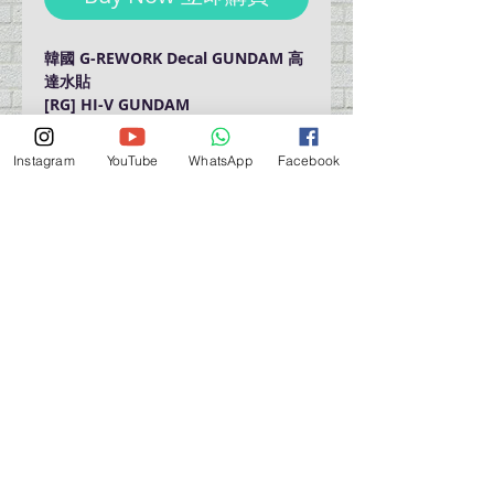
韓國 G-REWORK Decal GUNDAM 高
達水貼
[RG] HI-V GUNDAM
Instagram
YouTube
WhatsApp
Facebook
門巿自取點 Our Shop：
地址 Address
九龍深水埗青山道 64 號 名人商業中心 903室
Room 903, Celebrity Commercial Centre, 64 Castle
Peak Road, Sham Shui Po, Kowloon.
營業時間 Opening Hour
星期一至星期五 (Mon - Fri） : 2:00 pm - 6:00 pm
星期六 / 日 / 公眾假期 (Sat, Sun, PH）: 休息 Closed
如有特別安排, 將於Facebook 公佈 (For Special
Arrangement , it will be
announced on Facebook)
查詢 及 購物 (For Enquiry & Order) ：
歡迎 WHATSAPP
5498 5966
與我們聯絡。
關於 PMSTORE
About Us 公司簡介