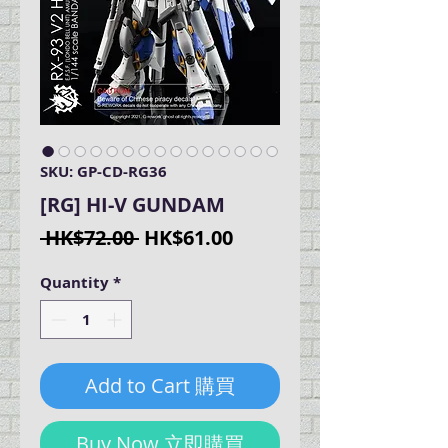
SKU: GP-CD-RG36
[RG] HI-V GUNDAM
Regular
Sale
 HK$72.00 
HK$61.00
Price
Price
Quantity
*
Add to Cart 購買
Buy Now 立即購買