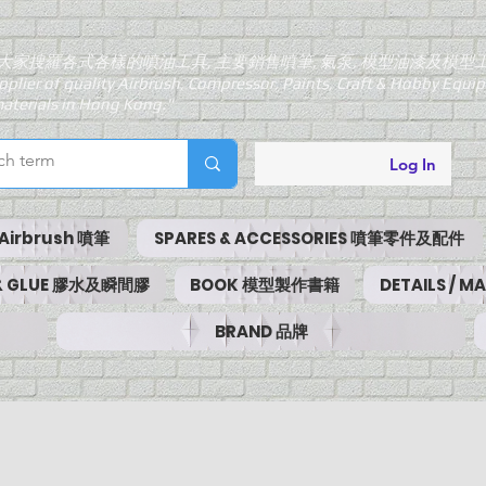
大家搜羅各式各樣的噴油工具, 主要銷售噴筆, 氣泵, 模型油漆及模型
pplier of quality Airbrush, Compressor, Paints, Craft & Hobby Equ
aterials in Hong Kong."
Log In
Airbrush 噴筆
SPARES & ACCESSORIES 噴筆零件及配件
 & GLUE 膠水及瞬間膠
BOOK 模型製作書籍
DETAILS / 
BRAND 品牌