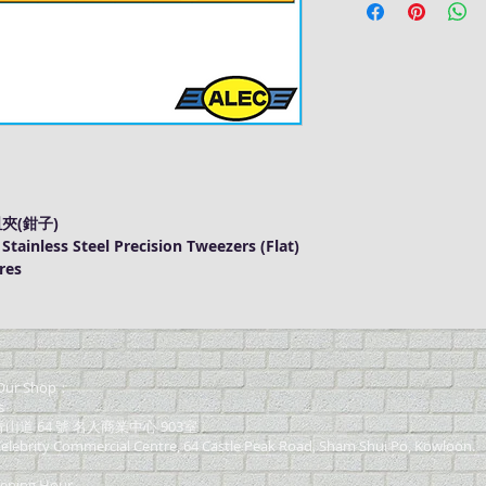
咀夾(鉗子)
ainless Steel Precision Tweezers (Flat)
res
ur Shop：
s
道 64 號 名人商業中心 903室
elebrity Commercial Centre, 64 Castle Peak Road, Sham Shui Po, Kowloon.
ning Hour