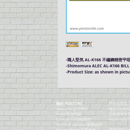
-職人堅気 AL-K166 不鏽鋼精密平
-Shimomura ALEC AL-K166 BILL St
-Product Size: as shown in pictu
關於 PMSTORE
門巿自取點 O
About Us 公司簡介
地址 Addres
FAQs 常見問題
九龍深水埗青山
Contact Us 聯絡我們
Room 903, C
​Terms of Services 服務細則
Privacy Policy 私隱政策
營業時間 Ope