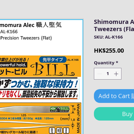
Shimomura AL
Tweezers (Fla
SKU: AL-K166
Pri
HK$255.00
Quantity
*
Add to Cart
Bu