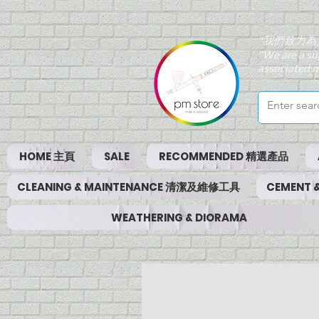
"我們致力為
"We are a su
associated m
HOME 主頁
SALE
RECOMMENDED 精選產品
CLEANING & MAINTENANCE 清潔及維修工具
CEMENT
WEATHERING & DIORAMA