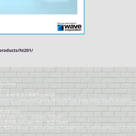
roducts/ht201/
ur Shop：
s
道 64 號 名人商業中心 903室
elebrity Commercial Centre, 64 Castle Peak Road, Sham Shui Po, Kowloon.
ning Hour
on - Fri） : 2:00 pm - 6:00 pm
 公眾假期 (Sat, Sun, PH）: 休息 Closed
Facebook 公佈 (For Special Arrangement , it will be
announced on Face