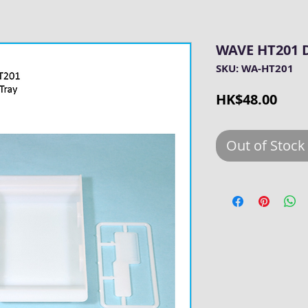
WAVE HT201 D
SKU: WA-HT201
Pric
HK$48.00
Out of Stoc