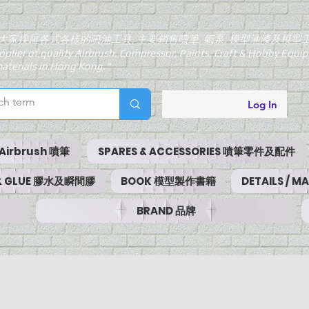
大家搜羅各式各樣的噴油工具, 主要銷售噴筆, 氣泵, 模型油漆及模型
pplier of quality Airbrush, Compressor, Paints, Craft & Hobby Equ
aterials in Hong Kong."
Log In
Airbrush 噴筆
SPARES & ACCESSORIES 噴筆零件及配件
 & GLUE 膠水及瞬間膠
BOOK 模型製作書籍
DETAILS / 
BRAND 品牌