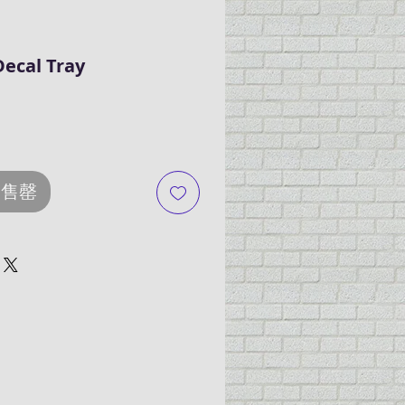
ecal Tray
e
k 售罄