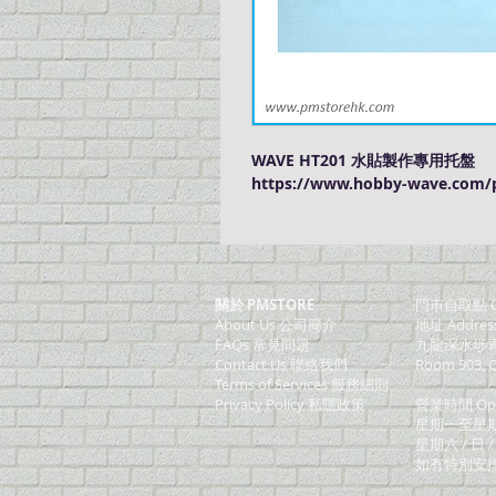
WAVE HT201 水貼製作專用托盤
https://www.hobby-wave.com/p
關於 PMSTORE
門巿自取點 O
About Us 公司簡介
地址 Addres
FAQs 常見問題
九龍深水埗青山
Contact Us 聯絡我們
Room 903, C
​Terms of Services 服務細則
Privacy Policy 私隱政策
營業時間 Ope
星期一至星期五 (M
星期六 / 日 /
如有特別安排, 將於