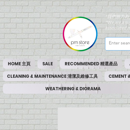
"我們致力為
"We are a su
associated m
HOME 主頁
SALE
RECOMMENDED 精選產品
CLEANING & MAINTENANCE 清潔及維修工具
CEMENT
WEATHERING & DIORAMA