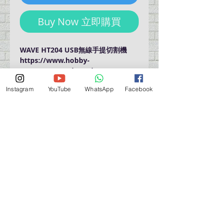
Buy Now 立即購買
WAVE HT204 USB無線手提切割機
https://www.hobby-
wave.com/products/ht204/
Instagram
YouTube
WhatsApp
Facebook
門巿自取點 Our Shop：
地址 Address
九龍深水埗青山道 64 號 名人商業中心 903室
Room 903, Celebrity Commercial Centre, 64 Castle
Peak Road, Sham Shui Po, Kowloon.
營業時間 Opening Hour
星期一至星期五 (Mon - Fri） : 2:00 pm - 6:00 pm
星期六 / 日 / 公眾假期 (Sat, Sun, PH）: 休息 Closed
如有特別安排, 將於Facebook 公佈 (For Special
Arrangement , it will be
announced on Facebook)
查詢 及 購物 (For Enquiry & Order) ：
歡迎 WHATSAPP
5498 5966
與我們聯絡。