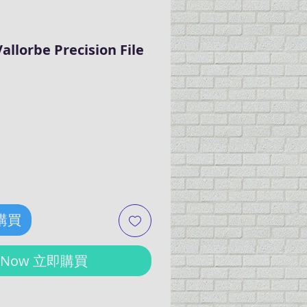
llorbe Precision File
ce
 購買
y Now 立即購買