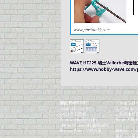
WAVE HT225 瑞士Vallorbe精密銼
https://www.hobby-wave.com/p
關於 PMSTORE
門巿自取點 O
About Us 公司簡介
地址 Addres
FAQs 常見問題
九龍深水埗青山
Contact Us 聯絡我們
Room 903, C
​Terms of Services 服務細則
Privacy Policy 私隱政策
營業時間 Ope
星期一至星期五 (M