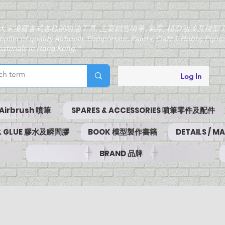
大家搜羅各式各樣的噴油工具, 主要銷售噴筆, 氣泵, 模型油漆及模型
pplier of quality Airbrush, Compressor, Paints, Craft & Hobby Equ
aterials in Hong Kong."
Log In
Airbrush 噴筆
SPARES & ACCESSORIES 噴筆零件及配件
 & GLUE 膠水及瞬間膠
BOOK 模型製作書籍
DETAILS / 
BRAND 品牌