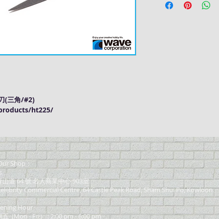
刀(三角/#2)
roducts/ht225/
ur Shop：
s
道 64 號 名人商業中心 903室
elebrity Commercial Centre, 64 Castle Peak Road, Sham Shui Po, Kowloon.
ning Hour
on - Fri） : 2:00 pm - 6:00 pm