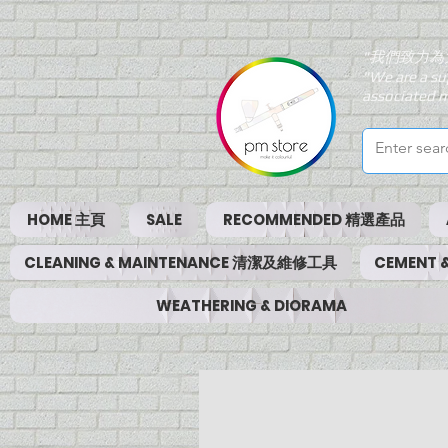
"我們致力為
"We are a su
associated m
HOME 主頁
SALE
RECOMMENDED 精選產品
CLEANING & MAINTENANCE 清潔及維修工具
CEMENT
WEATHERING & DIORAMA