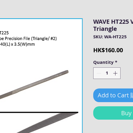
WAVE HT225 Va
Triangle
SKU: WA-HT225
Pri
HK$160.00
Quantity
*
Add to Cart
Bu