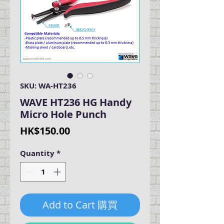
SKU: WA-HT236
WAVE HT236 HG Handy
Micro Hole Punch
Price
HK$150.00
Quantity
*
Add to Cart 購買