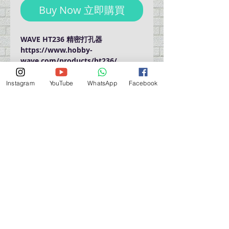
Buy Now 立即購買
WAVE HT236 精密打孔器
https://www.hobby-
wave.com/products/ht236/
Instagram
YouTube
WhatsApp
Facebook
門巿自取點 Our Shop：
地址 Address
九龍深水埗青山道 64 號 名人商業中心 903室
Room 903, Celebrity Commercial Centre, 64 Castle
Peak Road, Sham Shui Po, Kowloon.
營業時間 Opening Hour
星期一至星期五 (Mon - Fri） : 2:00 pm - 6:00 pm
星期六 / 日 / 公眾假期 (Sat, Sun, PH）: 休息 Closed
如有特別安排, 將於Facebook 公佈 (For Special
Arrangement , it will be
announced on Facebook)
查詢 及 購物 (For Enquiry & Order) ：
歡迎 WHATSAPP
5498 5966
與我們聯絡。