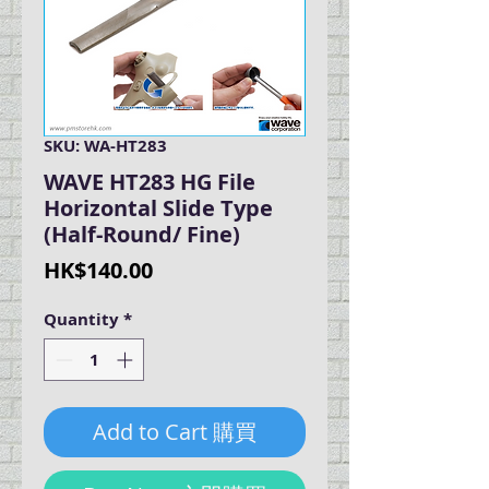
SKU: WA-HT283
WAVE HT283 HG File
Horizontal Slide Type
(Half-Round/ Fine)
Price
HK$140.00
Quantity
*
Add to Cart 購買