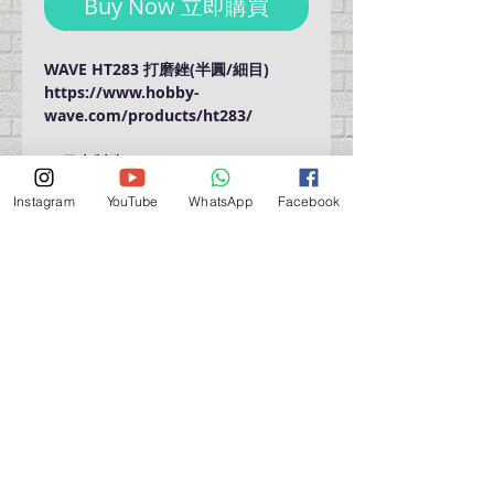
Buy Now 立即購買
WAVE HT283 打磨銼(半圓/細目)
https://www.hobby-
wave.com/products/ht283/
**日本製造 MADE IN JAPAN
Instagram
YouTube
WhatsApp
Facebook
門巿自取點 Our Shop：
地址 Address
九龍深水埗青山道 64 號 名人商業中心 903室
Room 903, Celebrity Commercial Centre, 64 Castle
Peak Road, Sham Shui Po, Kowloon.
營業時間 Opening Hour
星期一至星期五 (Mon - Fri） : 2:00 pm - 6:00 pm
星期六 / 日 / 公眾假期 (Sat, Sun, PH）: 休息 Closed
如有特別安排, 將於Facebook 公佈 (For Special
Arrangement , it will be
announced on Facebook)
查詢 及 購物 (For Enquiry & Order) ：
歡迎 WHATSAPP
5498 5966
與我們聯絡。