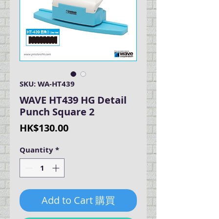
SKU: WA-HT439
WAVE HT439 HG Detail
Punch Square 2
Price
HK$130.00
Quantity
*
Add to Cart 購買