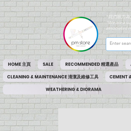
"我們致力為
"We are a su
associated m
HOME 主頁
SALE
RECOMMENDED 精選產品
CLEANING & MAINTENANCE 清潔及維修工具
CEMENT
WEATHERING & DIORAMA