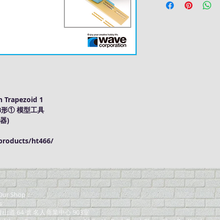
 Trapezoid 1
機梯形① 模型工具
器)
roducts/ht466/
ur Shop：
s
道 64 號 名人商業中心 903室