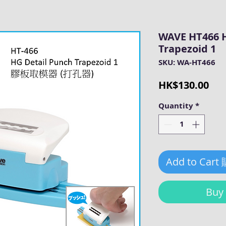
WAVE HT466 H
Trapezoid 1
SKU: WA-HT466
Pri
HK$130.00
Quantity
*
Add to Cart
Bu