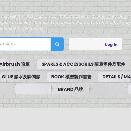
大家搜羅各式各樣的噴油工具, 主要銷售噴筆, 氣泵, 模型油漆及模型
pplier of quality Airbrush, Compressor, Paints, Craft & Hobby Equ
aterials in Hong Kong."
Log In
Airbrush 噴筆
SPARES & ACCESSORIES 噴筆零件及配件
 & GLUE 膠水及瞬間膠
BOOK 模型製作書籍
DETAILS / 
BRAND 品牌